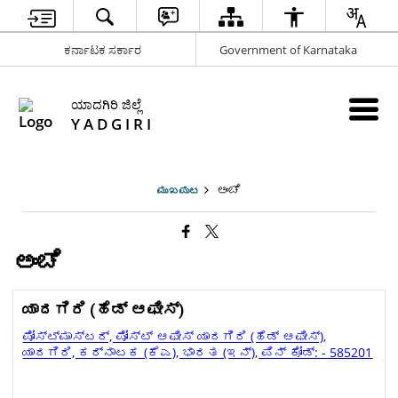
ಕರ್ನಾಟಕ ಸರ್ಕಾರ
Government of Karnataka
ಯಾದಗಿರಿ ಜಿಲ್ಲೆ
Y A D G I R I
ಅಂಚೆ
ಮುಖಪುಟ
ಅಂಚೆ
ಯಾದಗಿರಿ (ಹೆಡ್ ಆಫೀಸ್)
ಪೋಸ್ಟ್ಮಾಸ್ಟರ್, ಪೋಸ್ಟ್ ಆಫೀಸ್ ಯಾದಗಿರಿ (ಹೆಡ್ ಆಫೀಸ್),
ಯಾದಗಿರಿ, ಕರ್ನಾಟಕ (ಕೆಎ), ಭಾರತ (ಇನ್), ಪಿನ್ ಕೋಡ್: - 585201