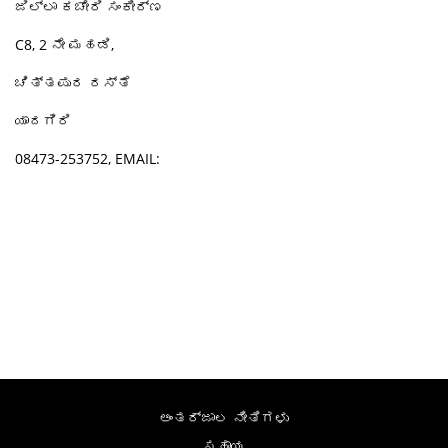
ಜಿಲ್ಲಾ ಕಚೇರಿ ಸಂಕೀರ್ಣ
C8, 2 ನೇ ಮಹಡಿ,
ಚಿತ್ತಪುರ ರಸ್ತೆ
ಯಾದಗಿರಿ
08473-253752, EMAIL:
ಅಂತರ್ಜಾಲ ನೀತಿಗಳು
ಸಹಾಯ