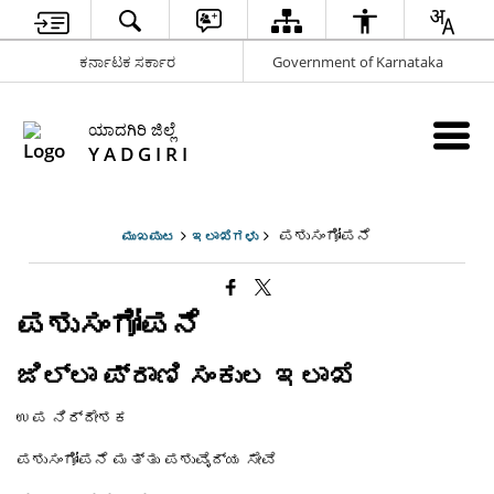
ಕರ್ನಾಟಕ ಸರ್ಕಾರ
Government of Karnataka
ಯಾದಗಿರಿ ಜಿಲ್ಲೆ
Y A D G I R I
ಪಶುಸಂಗೋಪನೆ
ಮುಖಪುಟ
ಇಲಾಖೆಗಳು
ಪಶುಸಂಗೋಪನೆ
ಜಿಲ್ಲಾ ಪ್ರಾಣಿ ಸಂಕುಲ ಇಲಾಖೆ
ಉಪ ನಿರ್ದೇಶಕ
ಪಶುಸಂಗೋಪನೆ ಮತ್ತು ಪಶುವೈದ್ಯ ಸೇವೆ