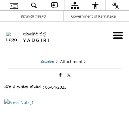
ಕರ್ನಾಟಕ ಸರ್ಕಾರ
Government of Karnataka
ಯಾದಗಿರಿ ಜಿಲ್ಲೆ
Y A D G I R I
Attachment
ಮುಖಪುಟ
ಪ್ರಕಟಣೆಯ ದಿನಾಂಕ
: 06/04/2023