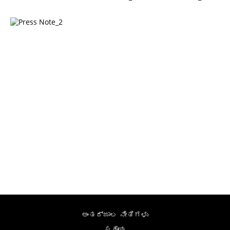
ಅಂತರ್ಜಾಲ ನೀತಿಗಳು
ಸಹಾಯ