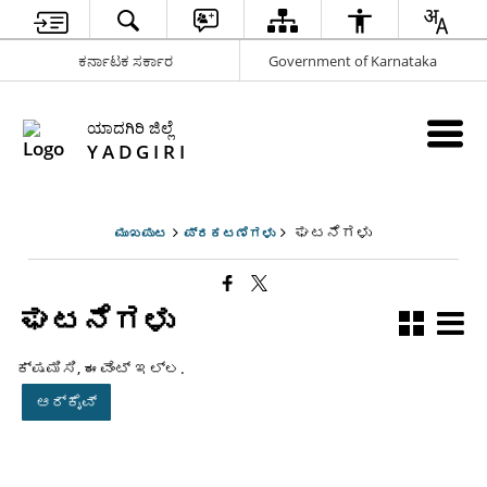
ಕರ್ನಾಟಕ ಸರ್ಕಾರ
Government of Karnataka
ಯಾದಗಿರಿ ಜಿಲ್ಲೆ
Y A D G I R I
ಘಟನೆಗಳು
ಮುಖಪುಟ
ಪ್ರಕಟಣೆಗಳು
ಘಟನೆಗಳು
ಕ್ಷಮಿಸಿ, ಈವೆಂಟ್ ಇಲ್ಲ.
ಆರ್ಕೈವ್